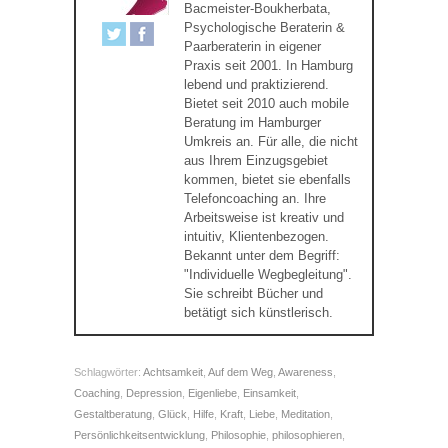
Bacmeister-Boukherbata,
Psychologische Beraterin &
Paarberaterin in eigener
Praxis seit 2001. In Hamburg
lebend und praktizierend.
Bietet seit 2010 auch mobile
Beratung im Hamburger
Umkreis an. Für alle, die nicht
aus Ihrem Einzugsgebiet
kommen, bietet sie ebenfalls
Telefoncoaching an. Ihre
Arbeitsweise ist kreativ und
intuitiv, Klientenbezogen.
Bekannt unter dem Begriff:
"Individuelle Wegbegleitung".
Sie schreibt Bücher und
betätigt sich künstlerisch.
Schlagwörter:
Achtsamkeit
,
Auf dem Weg
,
Awareness
,
Coaching
,
Depression
,
Eigenliebe
,
Einsamkeit
,
Gestaltberatung
,
Glück
,
Hilfe
,
Kraft
,
Liebe
,
Meditation
,
Persönlichkeitsentwicklung
,
Philosophie
,
philosophieren
,