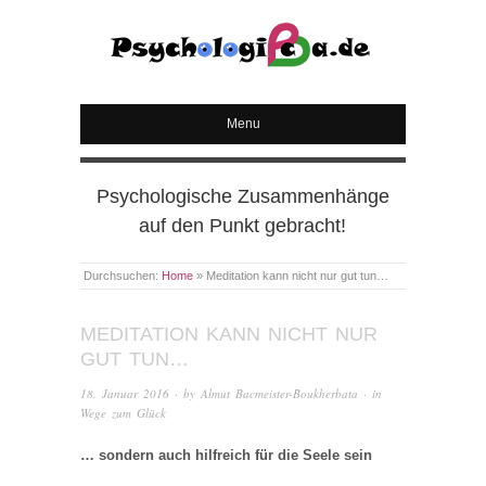
PSYCHOLOGICA
Menu
Psychologische Zusammenhänge
auf den Punkt gebracht!
Durchsuchen:
Home
»
Meditation kann nicht nur gut tun…
MEDITATION KANN NICHT NUR
GUT TUN…
18. Januar 2016
· by
Almut Bacmeister-Boukherbata
· in
Wege zum Glück
… sondern auch hilfreich für die Seele sein