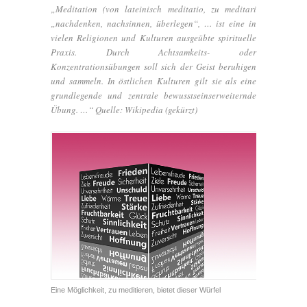
„Meditation (von lateinisch meditatio, zu meditari
„nachdenken, nachsinnen, überlegen“, … ist eine in
vielen Religionen und Kulturen ausgeübte spirituelle
Praxis. Durch Achtsamkeits- oder
Konzentrationsübungen soll sich der Geist beruhigen
und sammeln. In östlichen Kulturen gilt sie als eine
grundlegende und zentrale bewusstseinserweiternde
Übung. …“ Quelle: Wikipedia (gekürzt)
Eine Möglichkeit, zu meditieren, bietet dieser Würfel