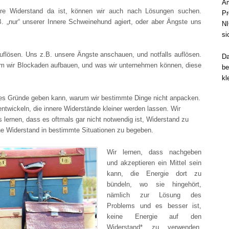
Am
re Widerstand da ist, können wir auch nach Lösungen suchen.
Pr
.B. „nur“ unserer Innere Schweinehund agiert, oder aber Ängste uns
NI
si
uflösen. Uns z.B. unsere Ängste anschauen, und notfalls auflösen.
Da
m wir Blockaden aufbauen, und was wir unternehmen können, diese
be
kl
 es Gründe geben kann, warum wir bestimmte Dinge nicht anpacken.
entwickeln, die innere Widerstände kleiner werden lassen. Wir
lernen, dass es oftmals gar nicht notwendig ist, Widerstand zu
ne Widerstand in bestimmte Situationen zu begeben.
Wir lernen, dass nachgeben
und akzeptieren ein Mittel sein
kann, die Energie dort zu
bündeln, wo sie hingehört,
nämlich zur Lösung des
Problems und es besser ist,
keine Energie auf den
Widerstand* zu verwenden.