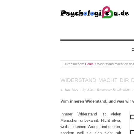
PSYCHOLOGICA
P
Durchsuchen:
Home
»
Widerstand macht dir da
WIDERSTAND MACHT DIR 
4. Mai 2021
· by
Almut Bacmeister-Boukherbata
·
Vom inneren Widerstand, und was wir 
Innerer Widerstand ist vielen
Menschen unbekannt. Nicht etwa,
weil sie keinen Widerstand spüren,
sondern weil sie sich nicht mit