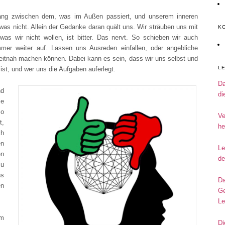
ang zwischen dem, was im Außen passiert, und unserem inneren
was nicht. Allein der Gedanke daran quält uns. Wir sträuben uns mit
K
 wir nicht wollen, ist bitter. Das nervt. So schieben wir auch
mer weiter auf. Lassen uns Ausreden einfallen, oder angebliche
zeitnah machen können. Dabei kann es sein, dass wir uns selbst und
L
st, und wer uns die Aufgaben auferlegt.
Da
nd
di
ie
so
Ve
t,
he
ch
n
Le
en
de
zu
ns
Da
en
Ge
Le
um
Di