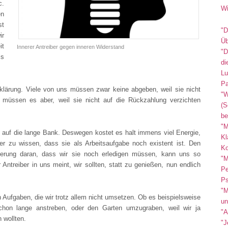
c.
Wi
en
st
"D
ir
Üb
it
Innerer Antreiber gegen inneren Widerstand
"D
ls
di
Lu
Pa
erklärung. Viele von uns müssen zwar keine abgeben, weil sie nicht
"W
/ müssen es aber, weil sie nicht auf die Rückzahlung verzichten
(S
be
"M
 auf die lange Bank. Deswegen kostet es halt immens viel Energie,
Kl
er zu wissen, dass sie als Arbeitsaufgabe noch existent ist. Den
Ko
nnerung daran, dass wir sie noch erledigen müssen, kann uns so
"M
ntreiber in uns meint, wir sollten, statt zu genießen, nun endlich
Pe
Ps
"M
Aufgaben, die wir trotz allem nicht umsetzen. Ob es beispielsweise
un
schon lange anstreben, oder den Garten umzugraben, weil wir ja
"A
 wollten.
"J