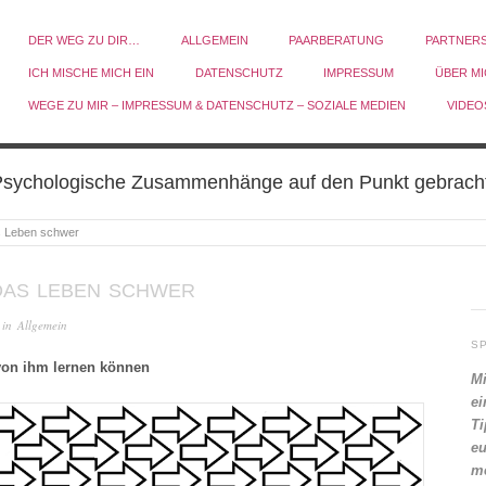
DER WEG ZU DIR…
ALLGEMEIN
PAARBERATUNG
PARTNER
ICH MISCHE MICH EIN
DATENSCHUTZ
IMPRESSUM
ÜBER M
WEGE ZU MIR – IMPRESSUM & DATENSCHUTZ – SOZIALE MEDIEN
VIDEO
sychologische Zusammenhänge auf den Punkt gebrach
s Leben schwer
DAS LEBEN SCHWER
 in
Allgemein
S
von ihm lernen können
Mi
ei
Ti
eu
me