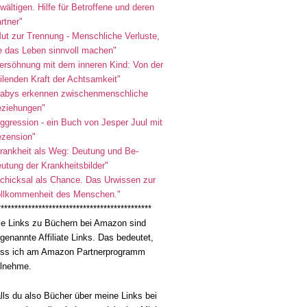
wältigen. Hilfe für Betroffene und deren
rtner"
ut zur Trennung - Menschliche Verluste,
e das Leben sinnvoll machen"
ersöhnung mit dem inneren Kind: Von der
ilenden Kraft der Achtsamkeit"
abys erkennen zwischenmenschliche
ziehungen"
ggression - ein Buch von Jesper Juul mit
zension"
rankheit als Weg: Deutung und Be-
utung der Krankheitsbilder"
chicksal als Chance. Das Urwissen zur
llkommenheit des Menschen."
*********************************************
le Links zu Büchern bei Amazon sind
genannte Affiliate Links. Das bedeutet,
ss ich am Amazon Partnerprogramm
ilnehme.
lls du also Bücher über meine Links bei