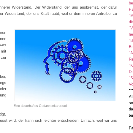
be
nnerer Widerstand. Der Widerstand, der uns ausbremst, der dafür
Pa
 Widerstand, der uns Kraft raubt, weil er dem inneren Antreiber zu
"M
di
"V
eren
he
enen
"B
twas
Be
 mit
"A
zur
Re
"K
De
ber,
"S
wegs
Vo
nder
**
zung
Al
so
Eine dauerhaftes Gedankenkarussell
da
igt,
te
sst wird, der kann sich leichter entscheiden. Einfach, weil wir uns
Fa