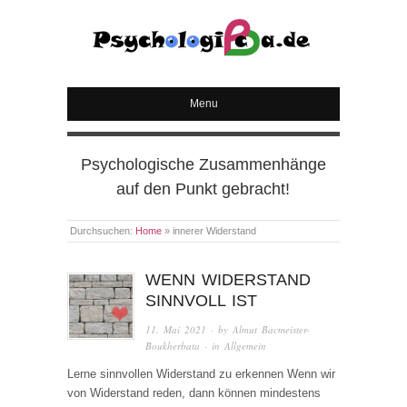
PSYCHOLOGICA
Menu
Psychologische Zusammenhänge
auf den Punkt gebracht!
Durchsuchen:
Home
»
innerer Widerstand
WENN WIDERSTAND
SINNVOLL IST
11. Mai 2021
· by
Almut Bacmeister-
Boukherbata
· in
Allgemein
Lerne sinnvollen Widerstand zu erkennen Wenn wir
von Widerstand reden, dann können mindestens