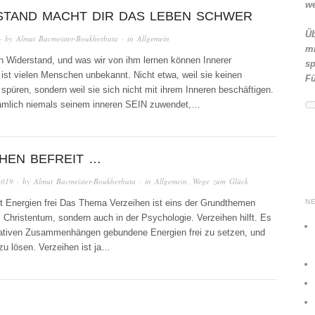
we
STAND MACHT DIR DAS LEBEN SCHWER
Üb
· by
Almut Bacmeister-Boukherbata
· in
Allgemein
mi
n Widerstand, und was wir von ihm lernen können Innerer
sp
ist vielen Menschen unbekannt. Nicht etwa, weil sie keinen
Fü
spüren, sondern weil sie sich nicht mit ihrem Inneren beschäftigen.
ämlich niemals seinem inneren SEIN zuwendet,…
HEN BEFREIT …
2019
· by
Almut Bacmeister-Boukherbata
· in
Allgemein
,
Wege zum Glück
t Energien frei Das Thema Verzeihen ist eins der Grundthemen
N
m Christentum, sondern auch in der Psychologie. Verzeihen hilft. Es
egativen Zusammenhängen gebundene Energien frei zu setzen, und
u lösen. Verzeihen ist ja…