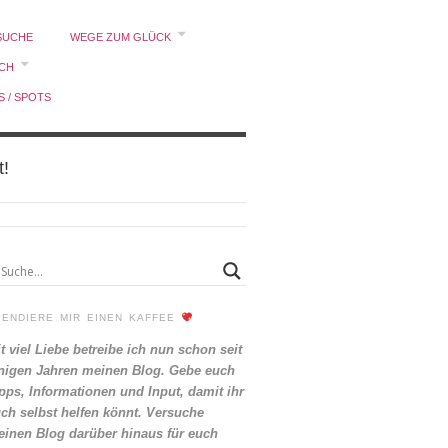
SUCHE
WEGE ZUM GLÜCK
ICH
S / SPOTS
t!
PENDIERE MIR EINEN KAFFEE
t viel Liebe betreibe ich nun schon seit
nigen Jahren meinen Blog. Gebe euch
pps, Informationen und Input, damit ihr
ch selbst helfen könnt. Versuche
inen Blog darüber hinaus für euch