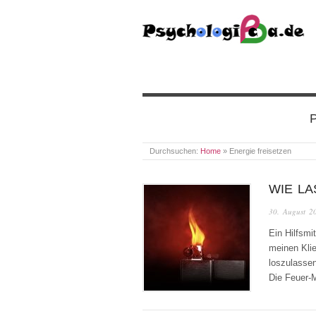
PSYCHOLOGICA
P
Durchsuchen:
Home
»
Energie freisetzen
WIE LA
30. August 2
Ein Hilfsmi
meinen Klie
loszulassen
Die Feuer-M