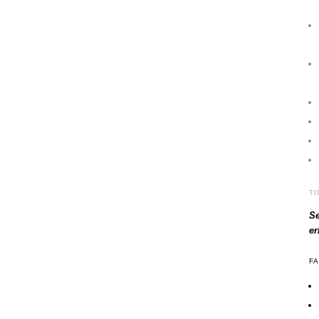
T
Se
e
F