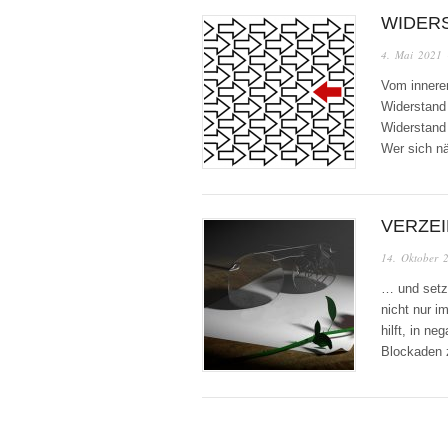
WIDER
4. Mai 2021
Vom innere
Widerstand 
Widerstand 
Wer sich n
VERZEI
14. Oktober 
… und setz
nicht nur i
hilft, in n
Blockaden z