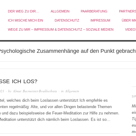
DER WEG ZU DIR…
ALLGEMEIN
PAARBERATUNG
PARTNER
ICH MISCHE MICH EIN
DATENSCHUTZ
IMPRESSUM
ÜBER M
WEGE ZU MIR – IMPRESSUM & DATENSCHUTZ – SOZIALE MEDIEN
VIDEO
sychologische Zusammenhänge auf den Punkt gebrach
SSE ICH LOS?
021
· by
Almut Bacmeister-Boukherbata
· in
Allgemein
S
ttel, welches dich beim Loslassen unterstützt Ich empfehle es
Mi
nten regelmäßig: Alte, und vor allen Dingen belastende Themen
ei
 und dazu beispielsweise die Feuer-Meditation zur Hilfe zu nehmen.
Ti
editation unterstützt dich nämlich beim Loslassen. Es ist so…
eu
me