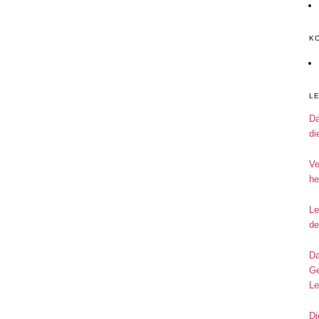
K
L
Da
di
Ve
he
Le
de
Da
Ge
Le
Di