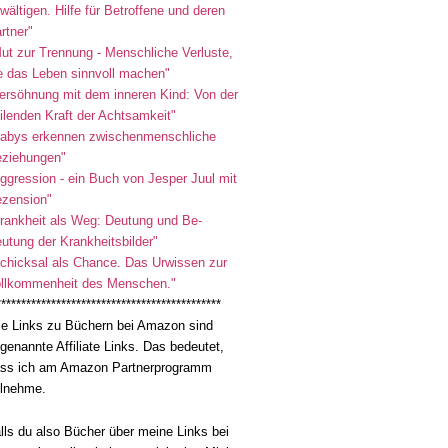
wältigen. Hilfe für Betroffene und deren
rtner"
ut zur Trennung - Menschliche Verluste,
e das Leben sinnvoll machen"
ersöhnung mit dem inneren Kind: Von der
ilenden Kraft der Achtsamkeit"
abys erkennen zwischenmenschliche
ziehungen"
ggression - ein Buch von Jesper Juul mit
zension"
rankheit als Weg: Deutung und Be-
utung der Krankheitsbilder"
chicksal als Chance. Das Urwissen zur
llkommenheit des Menschen."
*********************************************
le Links zu Büchern bei Amazon sind
genannte Affiliate Links. Das bedeutet,
ss ich am Amazon Partnerprogramm
ilnehme.
lls du also Bücher über meine Links bei