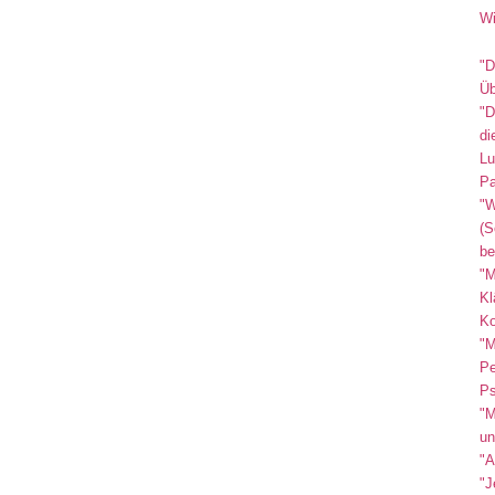
Wi
"D
Üb
"D
di
Lu
Pa
"W
(S
be
"M
Kl
Ko
"M
Pe
Ps
"M
un
"A
"J