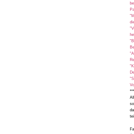
be
Pa
"M
di
"V
he
"B
Be
"A
Re
"K
De
"S
Vo
**
Al
so
da
te
Fa