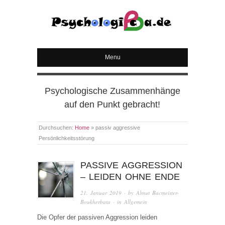
PSYCHOLOGICA
Menu
Psychologische Zusammenhänge
auf den Punkt gebracht!
Durchsuchen:
Home
»
passiv aggressive
Persönlichkeitsstörung
PASSIVE AGGRESSION
– LEIDEN OHNE ENDE
21. Januar 2019
· by
Almut Bacmeister-
Boukherbata
· in
Allgemein
Die Opfer der passiven Aggression leiden