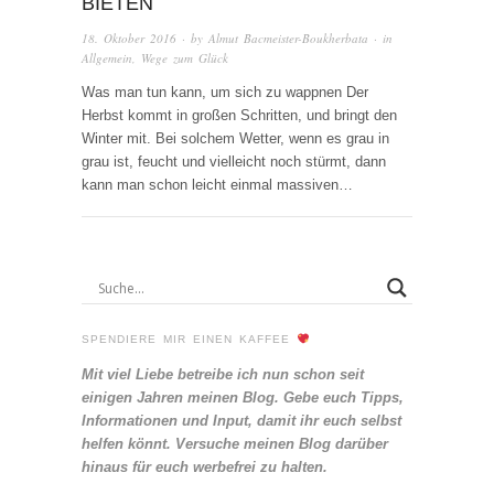
BIETEN
18. Oktober 2016
· by
Almut Bacmeister-Boukherbata
· in
Allgemein
,
Wege zum Glück
Was man tun kann, um sich zu wappnen Der
Herbst kommt in großen Schritten, und bringt den
Winter mit. Bei solchem Wetter, wenn es grau in
grau ist, feucht und vielleicht noch stürmt, dann
kann man schon leicht einmal massiven…
SPENDIERE MIR EINEN KAFFEE
Mit viel Liebe betreibe ich nun schon seit
einigen Jahren meinen Blog. Gebe euch Tipps,
Informationen und Input, damit ihr euch selbst
helfen könnt. Versuche meinen Blog darüber
hinaus für euch werbefrei zu halten.