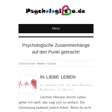
PSYCHOLOGICA
Menu
Psychologische Zusammenhänge
auf den Punkt gebracht!
Durchsuchen:
Home
»
Glaube
IN LIEBE LEBEN
24. September 2018
· by
Almut Bacmeister-
Boukherbata
· in
Allgemein
Leichten Herzens durchs Leben
gehen Ich weiß, das sagt sich so einfach. Die
Umsetzung bedeutet jedoch Arbeit. Wenn du nicht