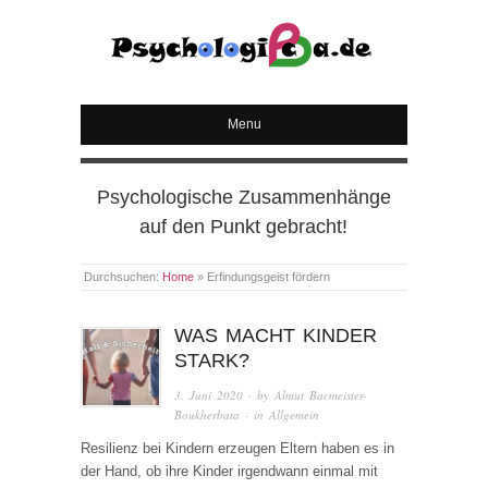
PSYCHOLOGICA
Menu
Psychologische Zusammenhänge
auf den Punkt gebracht!
Durchsuchen:
Home
»
Erfindungsgeist fördern
WAS MACHT KINDER
STARK?
3. Juni 2020
· by
Almut Bacmeister-
Boukherbata
· in
Allgemein
Resilienz bei Kindern erzeugen Eltern haben es in
der Hand, ob ihre Kinder irgendwann einmal mit