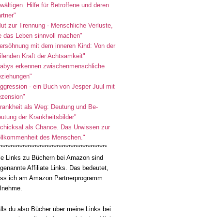
wältigen. Hilfe für Betroffene und deren
rtner"
ut zur Trennung - Menschliche Verluste,
e das Leben sinnvoll machen"
ersöhnung mit dem inneren Kind: Von der
ilenden Kraft der Achtsamkeit"
abys erkennen zwischenmenschliche
ziehungen"
ggression - ein Buch von Jesper Juul mit
zension"
rankheit als Weg: Deutung und Be-
utung der Krankheitsbilder"
chicksal als Chance. Das Urwissen zur
llkommenheit des Menschen."
*********************************************
le Links zu Büchern bei Amazon sind
genannte Affiliate Links. Das bedeutet,
ss ich am Amazon Partnerprogramm
ilnehme.
lls du also Bücher über meine Links bei