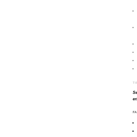
T
Se
e
F