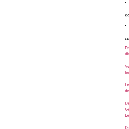
K
L
Da
di
Ve
he
Le
de
Da
Ge
Le
Di