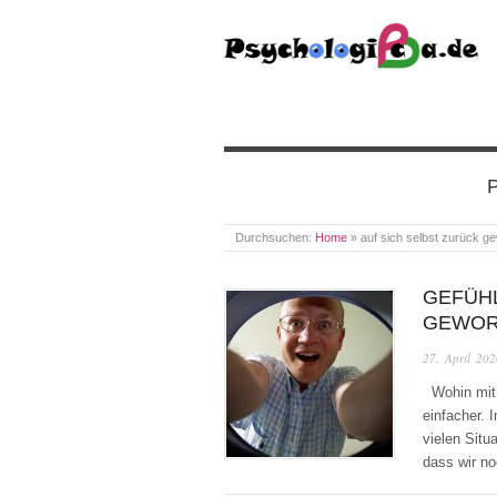
PSYCHOLOGICA
P
Durchsuchen:
Home
»
auf sich selbst zurück g
GEFÜHL
GEWOR
27. April 202
Wohin mit 
einfacher. 
vielen Situ
dass wir n