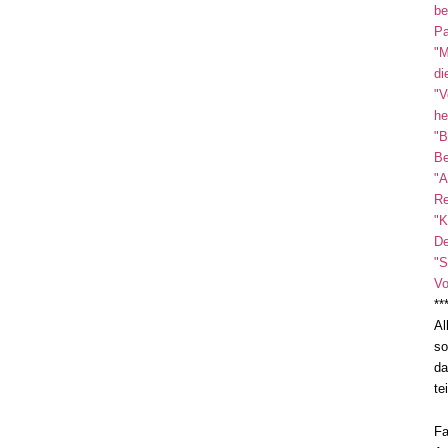
be
Pa
"M
di
"V
he
"B
Be
"A
Re
"K
De
"S
Vo
**
Al
so
da
te
Fa