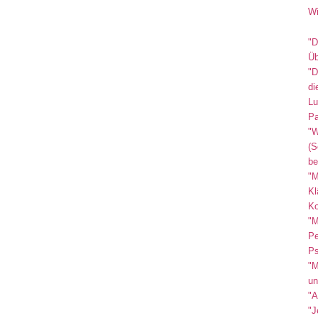
Wi
"D
Üb
"D
di
Lu
Pa
"W
(S
be
"M
Kl
Ko
"M
Pe
Ps
"M
un
"A
"J