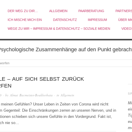
DER WEG ZU DIR…
ALLGEMEIN
PAARBERATUNG
PARTNER
ICH MISCHE MICH EIN
DATENSCHUTZ
IMPRESSUM
ÜBER M
WEGE ZU MIR – IMPRESSUM & DATENSCHUTZ – SOZIALE MEDIEN
VIDEO
sychologische Zusammenhänge auf den Punkt gebrach
eworfen
E – AUF SICH SELBST ZURÜCK
FEN
S
0
· by
Almut Bacmeister-Boukherbata
· in
Allgemein
Mi
meinen Gefühlen? Unser Leben in Zeiten von Corona wird nicht
ei
Im Gegenteil: Die Einschränkungen zerren an unseren Nerven, und in
Ti
ationen schieben sich unsere Gefühle in den Vordergrund. Fakt ist,
eu
och nie so…
me