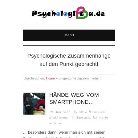
PSYCHOLOGICA
Menu
Psychologische Zusammenhänge
auf den Punkt gebracht!
Durchsuchen:
Home
»
umgang mit digitalen medien
HÄNDE WEG VOM
SMARTPHONE…
29. Mai 2017
· by
Almut Bacmeister-
Boukherbata
· in
Allgemein
,
Ich mische
mich ein
… besonders dann, wenn man sich mit seinen