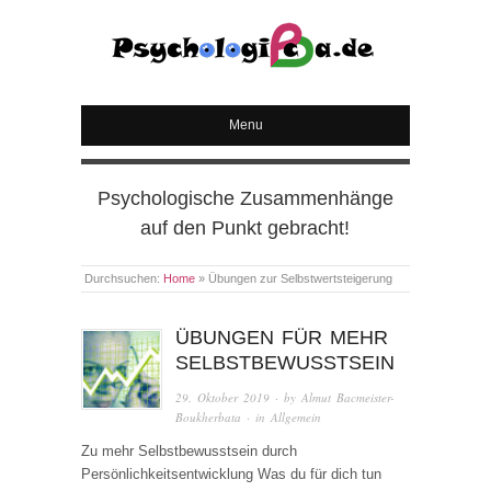
PSYCHOLOGICA
Menu
Psychologische Zusammenhänge
auf den Punkt gebracht!
Durchsuchen:
Home
»
Übungen zur Selbstwertsteigerung
ÜBUNGEN FÜR MEHR
SELBSTBEWUSSTSEIN
29. Oktober 2019
· by
Almut Bacmeister-
Boukherbata
· in
Allgemein
Zu mehr Selbstbewusstsein durch
Persönlichkeitsentwicklung Was du für dich tun