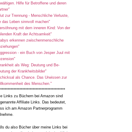
wältigen. Hilfe für Betroffene und deren
rtner"
ut zur Trennung - Menschliche Verluste,
e das Leben sinnvoll machen"
ersöhnung mit dem inneren Kind: Von der
ilenden Kraft der Achtsamkeit"
abys erkennen zwischenmenschliche
ziehungen"
ggression - ein Buch von Jesper Juul mit
zension"
rankheit als Weg: Deutung und Be-
utung der Krankheitsbilder"
chicksal als Chance. Das Urwissen zur
llkommenheit des Menschen."
*********************************************
le Links zu Büchern bei Amazon sind
genannte Affiliate Links. Das bedeutet,
ss ich am Amazon Partnerprogramm
ilnehme.
lls du also Bücher über meine Links bei