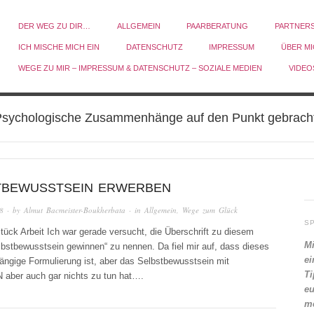
DER WEG ZU DIR…
ALLGEMEIN
PAARBERATUNG
PARTNER
ICH MISCHE MICH EIN
DATENSCHUTZ
IMPRESSUM
ÜBER M
WEGE ZU MIR – IMPRESSUM & DATENSCHUTZ – SOZIALE MEDIEN
VIDEO
sychologische Zusammenhänge auf den Punkt gebrach
TBEWUSSTSEIN ERWERBEN
8
· by
Almut Bacmeister-Boukherbata
· in
Allgemein
,
Wege zum Glück
S
tück Arbeit Ich war gerade versucht, die Überschrift zu diesem
Mi
lbstbewusstsein gewinnen“ zu nennen. Da fiel mir auf, dass dieses
ei
ängige Formulierung ist, aber das Selbstbewusstsein mit
Ti
ber auch gar nichts zu tun hat….
eu
me