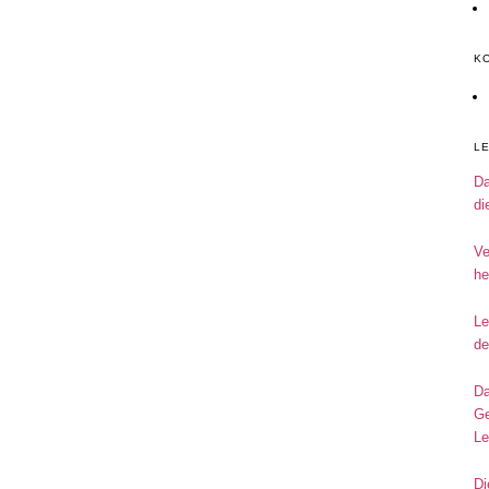
K
L
Da
di
Ve
he
Le
de
Da
Ge
Le
Di