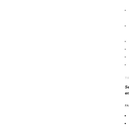
T
Se
e
F