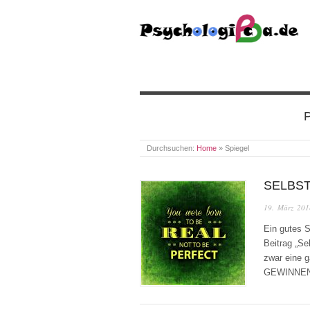
PSYCHOLOGICA
P
Durchsuchen:
Home
»
Spiegel
SELBS
19. März 201
Ein gutes S
Beitrag „Se
zwar eine g
GEWINNEN a