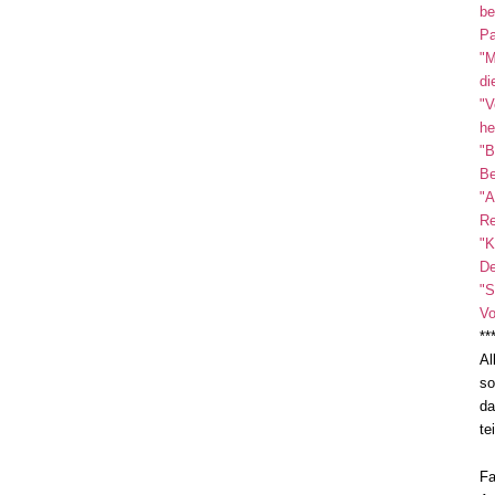
be
Pa
"M
di
"V
he
"B
Be
"A
Re
"K
De
"S
Vo
**
Al
so
da
te
Fa