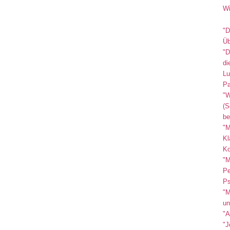
Wi
"D
Üb
"D
di
Lu
Pa
"W
(S
be
"M
Kl
Ko
"M
Pe
Ps
"M
un
"A
"J