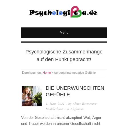
PSYCHOLOGICA
Menu
Psychologische Zusammenhänge
auf den Punkt gebracht!
Durchsuchen:
Home
»
so genannte negative Gefühle
DIE UNERWÜNSCHTEN
GEFÜHLE
1. März 2021
· by
Almut Bacmeister-
Boukherbata
· in
Allgemein
Von der Gesellschaft nicht akzeptiert Wut, Ärger
und Trauer werden in unserer Gesellschaft nicht