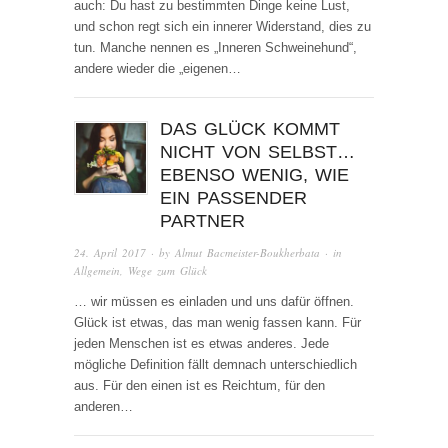
auch: Du hast zu bestimmten Dinge keine Lust,
und schon regt sich ein innerer Widerstand, dies zu
tun. Manche nennen es „Inneren Schweinehund“,
andere wieder die „eigenen…
DAS GLÜCK KOMMT
NICHT VON SELBST…
EBENSO WENIG, WIE
EIN PASSENDER
PARTNER
24. April 2017
· by
Almut Bacmeister-Boukherbata
· in
Allgemein
,
Wege zum Glück
… wir müssen es einladen und uns dafür öffnen.
Glück ist etwas, das man wenig fassen kann. Für
jeden Menschen ist es etwas anderes. Jede
mögliche Definition fällt demnach unterschiedlich
aus. Für den einen ist es Reichtum, für den
anderen…