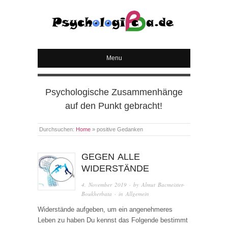
PSYCHOLOGICA
Menu
Psychologische Zusammenhänge
auf den Punkt gebracht!
Durchsuchen:
Home
»
positive Gedanken
GEGEN ALLE
WIDERSTÄNDE
4. November 2019
· by
Almut Bacmeister-
Boukherbata
· in
Allgemein
Widerstände aufgeben, um ein angenehmeres
Leben zu haben Du kennst das Folgende bestimmt