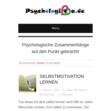
PSYCHOLOGICA
Menu
Psychologische Zusammenhänge
auf den Punkt gebracht!
Durchsuchen:
Home
»
Lust haben
SELBSTMOTIVATION
LERNEN
4. Februar 2019
· by
Almut Bacmeister-
Boukherbata
· in
Allgemein
Tue etwas für dich selbst Immer noch fällt es vielen
Menschen schwer, sich selbst zu motivieren. Sie