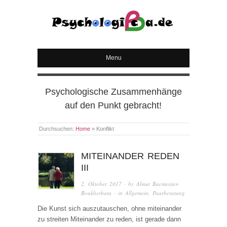
PSYCHOLOGICA
Menu
Psychologische Zusammenhänge
auf den Punkt gebracht!
Durchsuchen:
Home
»
Konflikt
MITEINANDER REDEN
III
2. Oktober 2017
· by
Almut Bacmeister-
Boukherbata
· in
Allgemein
,
Paarberatung
Die Kunst sich auszutauschen, ohne miteinander
zu streiten Miteinander zu reden, ist gerade dann