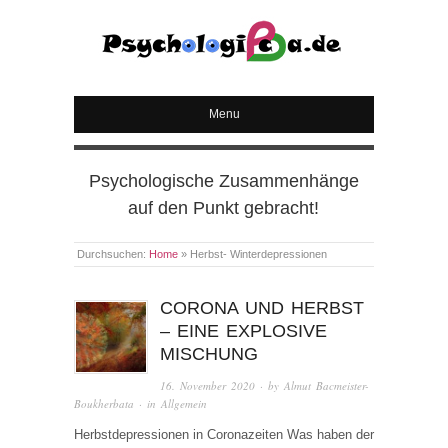
PSYCHOLOGICA
Menu
Psychologische Zusammenhänge
auf den Punkt gebracht!
Durchsuchen:
Home
»
Herbst- Winterdepressionen
CORONA UND HERBST
– EINE EXPLOSIVE
MISCHUNG
16. November 2020
· by
Almut Bacmeister-
Boukherbata
· in
Allgemein
Herbstdepressionen in Coronazeiten Was haben der