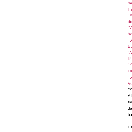
be
Pa
"M
di
"V
he
"B
Be
"A
Re
"K
De
"S
Vo
**
Al
so
da
te
Fa