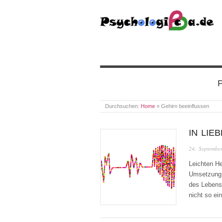
PSYCHOLOGICA
P
Durchsuchen:
Home
»
Gehirn beeinflussen
IN LIE
24. Septembe
Leichten He
Umsetzung 
des Lebens 
nicht so ei