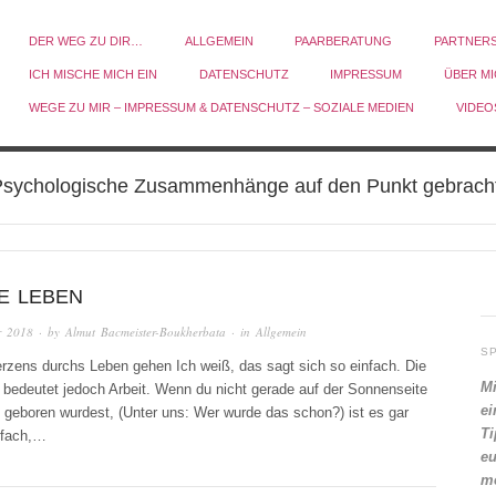
DER WEG ZU DIR…
ALLGEMEIN
PAARBERATUNG
PARTNER
ICH MISCHE MICH EIN
DATENSCHUTZ
IMPRESSUM
ÜBER M
WEGE ZU MIR – IMPRESSUM & DATENSCHUTZ – SOZIALE MEDIEN
VIDEO
sychologische Zusammenhänge auf den Punkt gebrach
BE LEBEN
r 2018
· by
Almut Bacmeister-Boukherbata
· in
Allgemein
S
rzens durchs Leben gehen Ich weiß, das sagt sich so einfach. Die
Mi
bedeutet jedoch Arbeit. Wenn du nicht gerade auf der Sonnenseite
ei
geboren wurdest, (Unter uns: Wer wurde das schon?) ist es gar
Ti
nfach,…
eu
me