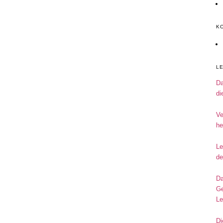
K
L
Da
di
Ve
he
Le
de
Da
Ge
Le
Di