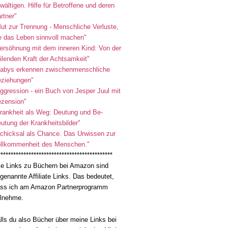
wältigen. Hilfe für Betroffene und deren
rtner"
ut zur Trennung - Menschliche Verluste,
e das Leben sinnvoll machen"
ersöhnung mit dem inneren Kind: Von der
ilenden Kraft der Achtsamkeit"
abys erkennen zwischenmenschliche
ziehungen"
ggression - ein Buch von Jesper Juul mit
zension"
rankheit als Weg: Deutung und Be-
utung der Krankheitsbilder"
chicksal als Chance. Das Urwissen zur
llkommenheit des Menschen."
*********************************************
le Links zu Büchern bei Amazon sind
genannte Affiliate Links. Das bedeutet,
ss ich am Amazon Partnerprogramm
ilnehme.
lls du also Bücher über meine Links bei