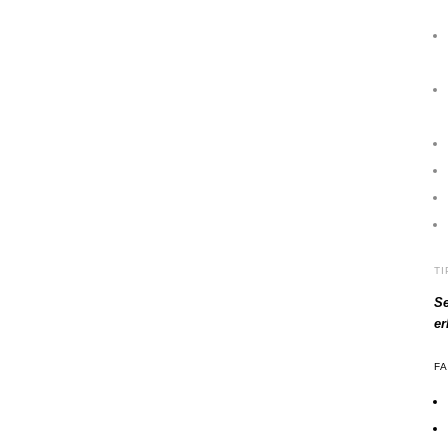
T
Se
e
F