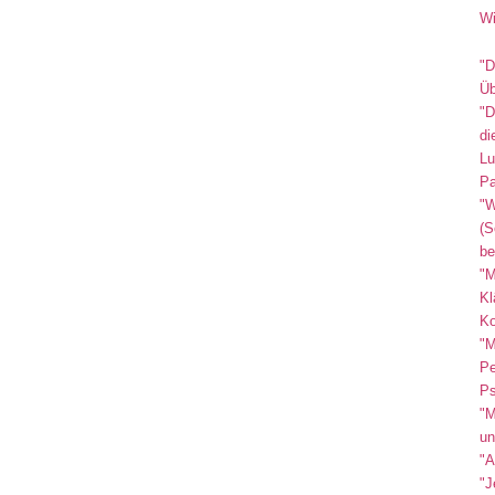
Wi
"D
Üb
"D
di
Lu
Pa
"W
(S
be
"M
Kl
Ko
"M
Pe
Ps
"M
un
"A
"J