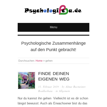
PSYCHOLOGICA
Menu
Psychologische Zusammenhänge
auf den Punkt gebracht!
Durchsuchen:
Home
»
gehen
FINDE DEINEN
EIGENEN WEG
11. Februar 2019
· by
Almut Bacmeister-
Boukherbata
· in
Allgemein
Nur du kannst ihn gehen Vielleicht ist es dir schon
längst bewusst: Auch als Erwachsener bist du das