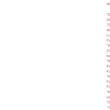
Wi
"D
Üb
"D
di
Lu
Pa
"W
(S
be
"M
Kl
Ko
"M
Pe
Ps
"M
un
"A
"J