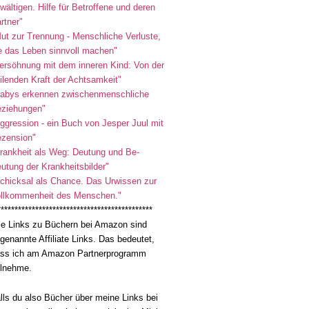
wältigen. Hilfe für Betroffene und deren
rtner"
ut zur Trennung - Menschliche Verluste,
e das Leben sinnvoll machen"
ersöhnung mit dem inneren Kind: Von der
ilenden Kraft der Achtsamkeit"
abys erkennen zwischenmenschliche
ziehungen"
ggression - ein Buch von Jesper Juul mit
zension"
rankheit als Weg: Deutung und Be-
utung der Krankheitsbilder"
chicksal als Chance. Das Urwissen zur
llkommenheit des Menschen."
*********************************************
le Links zu Büchern bei Amazon sind
genannte Affiliate Links. Das bedeutet,
ss ich am Amazon Partnerprogramm
ilnehme.
lls du also Bücher über meine Links bei