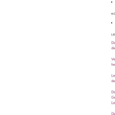
K
L
Da
di
Ve
he
Le
de
Da
Ge
Le
Di