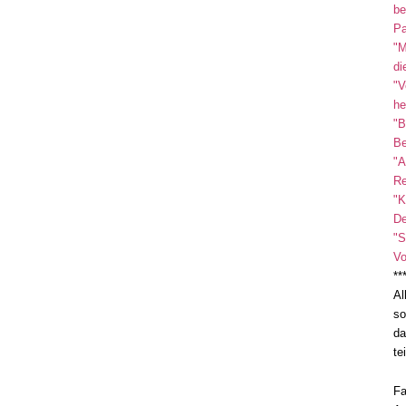
be
Pa
"M
di
"V
he
"B
Be
"A
Re
"K
De
"S
Vo
**
Al
so
da
te
Fa