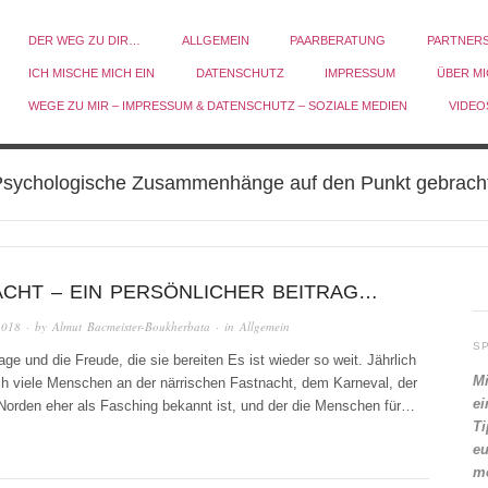
DER WEG ZU DIR…
ALLGEMEIN
PAARBERATUNG
PARTNER
ICH MISCHE MICH EIN
DATENSCHUTZ
IMPRESSUM
ÜBER M
WEGE ZU MIR – IMPRESSUM & DATENSCHUTZ – SOZIALE MEDIEN
VIDEO
sychologische Zusammenhänge auf den Punkt gebrach
ACHT – EIN PERSÖNLICHER BEITRAG…
2018
· by
Almut Bacmeister-Boukherbata
· in
Allgemein
S
Tage und die Freude, die sie bereiten Es ist wieder so weit. Jährlich
Mi
ch viele Menschen an der närrischen Fastnacht, dem Karneval, der
ei
Norden eher als Fasching bekannt ist, und der die Menschen für…
Ti
eu
me