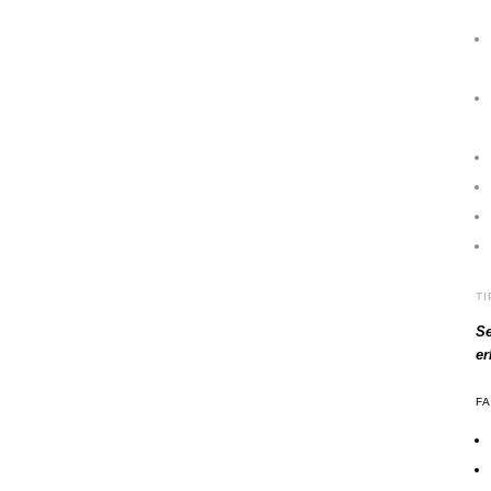
T
Se
e
F