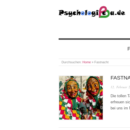
PSYCHOLOGICA
P
Durchsuchen:
Home
»
Fastnacht
FASTN
12. Februar 
Die tollen 
erfreuen si
bei uns im 