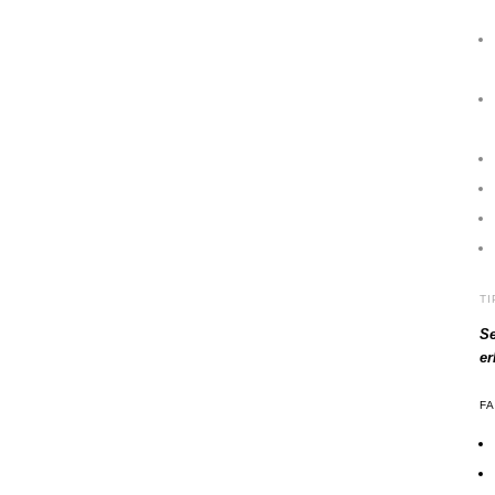
T
Se
e
F