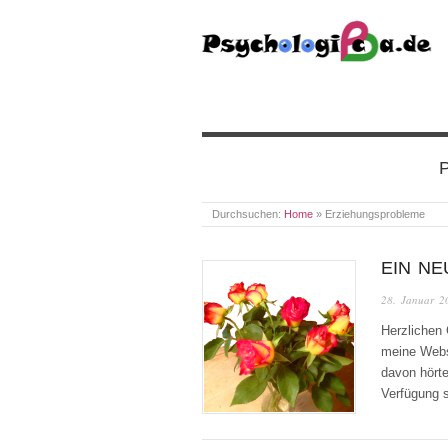
PSYCHOLOGICA
P
Durchsuchen:
Home
»
Erziehungsprobleme
EIN N
28. Januar 2
Herzlichen
meine Websi
davon hörte
Verfügung 