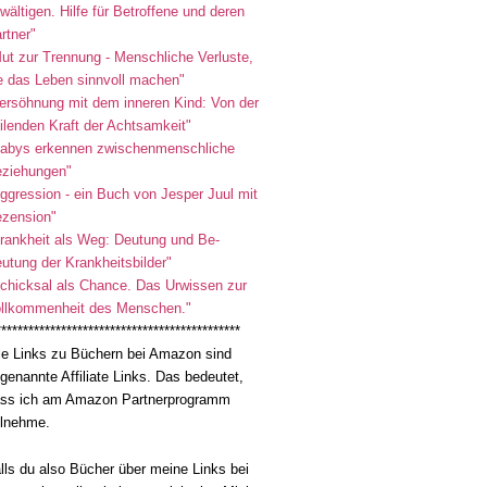
wältigen. Hilfe für Betroffene und deren
rtner"
ut zur Trennung - Menschliche Verluste,
e das Leben sinnvoll machen"
ersöhnung mit dem inneren Kind: Von der
ilenden Kraft der Achtsamkeit"
abys erkennen zwischenmenschliche
ziehungen"
ggression - ein Buch von Jesper Juul mit
zension"
rankheit als Weg: Deutung und Be-
utung der Krankheitsbilder"
chicksal als Chance. Das Urwissen zur
llkommenheit des Menschen."
*********************************************
le Links zu Büchern bei Amazon sind
genannte Affiliate Links. Das bedeutet,
ss ich am Amazon Partnerprogramm
ilnehme.
lls du also Bücher über meine Links bei