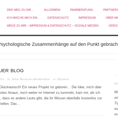
DER WEG ZU DIR…
ALLGEMEIN
PAARBERATUNG
PARTNER
ICH MISCHE MICH EIN
DATENSCHUTZ
IMPRESSUM
ÜBER M
WEGE ZU MIR – IMPRESSUM & DATENSCHUTZ – SOZIALE MEDIEN
VIDEO
sychologische Zusammenhänge auf den Punkt gebrach
EUER BLOG
014
· by
Almut Bacmeister-Boukherbata
· in
Allgemein
S
 Glückwunsch! Ein neues Projekt ist geboren… Die Idee, mich über
Mi
tes hinaus, noch weiter im Internet zu tummeln, kam mir, als ich
ei
, dass es andere Leute gibt, die ihr Wissen ebenfalls kostenlos zur
Ti
stellen. Das…
eu
me