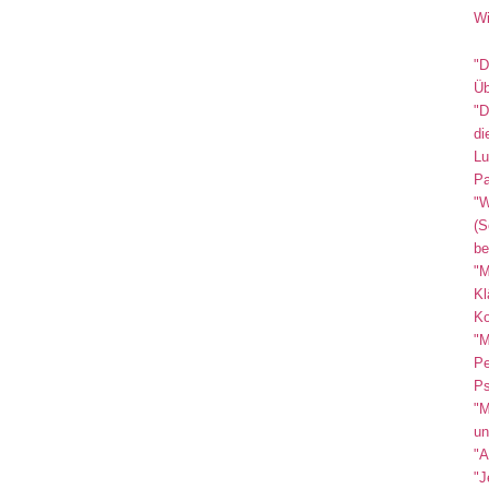
Wi
"D
Üb
"D
di
Lu
Pa
"W
(S
be
"M
Kl
Ko
"M
Pe
Ps
"M
un
"A
"J