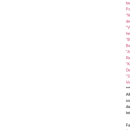
be
Pa
"M
di
"V
he
"B
Be
"A
Re
"K
De
"S
Vo
**
Al
so
da
te
Fa