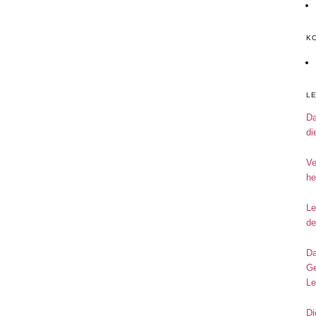
K
L
Da
di
Ve
he
Le
de
Da
Ge
Le
Di