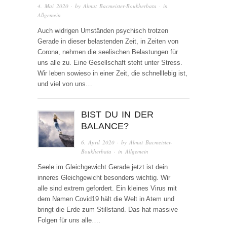
4. Mai 2020
· by
Almut Bacmeister-Boukherbata
· in
Allgemein
Auch widrigen Umständen psychisch trotzen
Gerade in dieser belastenden Zeit, in Zeiten von
Corona, nehmen die seelischen Belastungen für
uns alle zu. Eine Gesellschaft steht unter Stress.
Wir leben sowieso in einer Zeit, die schnelllebig ist,
und viel von uns…
BIST DU IN DER
BALANCE?
6. April 2020
· by
Almut Bacmeister-
Boukherbata
· in
Allgemein
Seele im Gleichgewicht Gerade jetzt ist dein
inneres Gleichgewicht besonders wichtig. Wir
alle sind extrem gefordert. Ein kleines Virus mit
dem Namen Covid19 hält die Welt in Atem und
bringt die Erde zum Stillstand. Das hat massive
Folgen für uns alle….